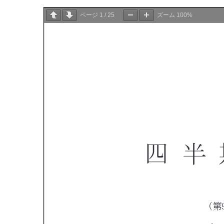
ページ
1
/
25
ズーム
100%