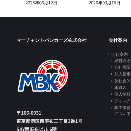
2026年06月12日
2026年03月16日
マーチャントバンカーズ株式会社
会社案内
会社案内
経営理念
会社概要
加入指定
反社会的
組織図
個人情報
ディスク
株主優待
〒106-0031
について
東京都港区西麻布三丁目3番1号
SKY西麻布ビル 6階