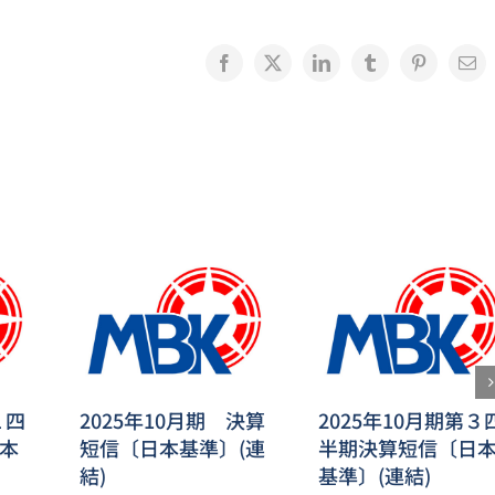
Facebook
X
LinkedIn
Tumblr
Pinterest
電
子
メ
ー
ル
１四
2025年10月期 決算
2025年10月期第３
本
短信〔日本基準〕(連
半期決算短信〔日
結)
基準〕(連結)