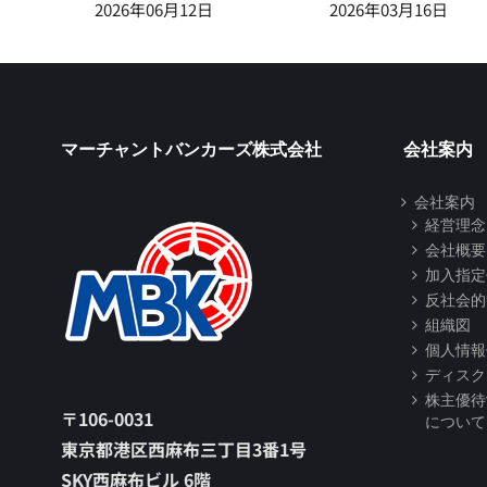
2026年06月12日
2026年03月16日
マーチャントバンカーズ株式会社
会社案内
会社案内
経営理念
会社概要
加入指定
反社会的
組織図
個人情報
ディスク
株主優待
〒106-0031
について
東京都港区西麻布三丁目3番1号
SKY西麻布ビル 6階