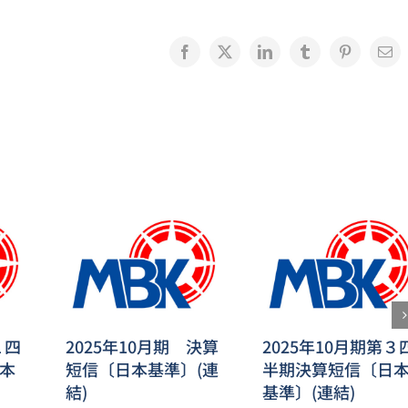
Facebook
X
LinkedIn
Tumblr
Pinterest
電
子
メ
ー
ル
１四
2025年10月期 決算
2025年10月期第３
本
短信〔日本基準〕(連
半期決算短信〔日
結)
基準〕(連結)