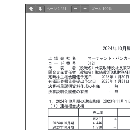
ページ
1
/
21
ズーム
100%