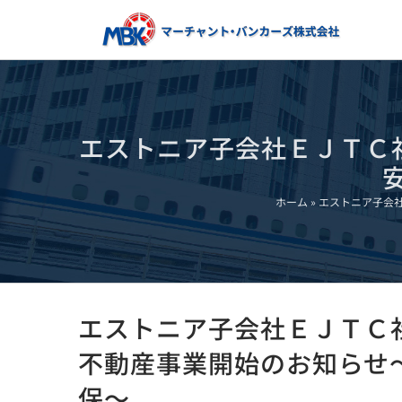
Skip
to
content
エストニア子会社ＥＪＴＣ社(
ホーム
»
エストニア子会社
エストニア子会社ＥＪＴＣ社(N
不動産事業開始のお知らせ
保～