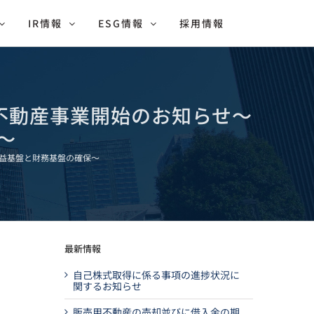
IR情報
ESG情報
採用情報
よる不動産事業開始のお知らせ～
～
な収益基盤と財務基盤の確保～
最新情報
自己株式取得に係る事項の進捗状況に
確
関するお知らせ
販売用不動産の売却並びに借入金の期