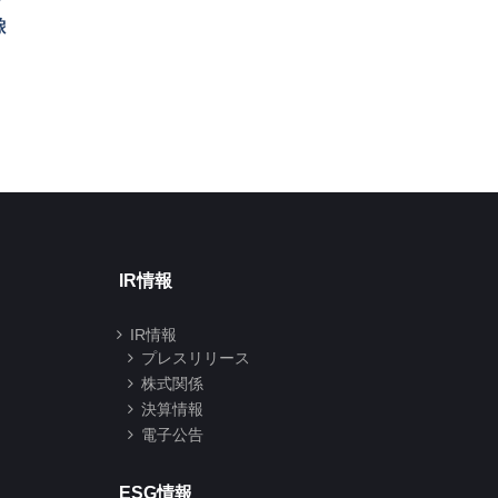
像
するお知らせ
る処分予定先及び処
分株式数の変更に関
2026年07月01日
するお知らせ
2026年06月29日
IR情報
IR情報
プレスリリース
株式関係
決算情報
電子公告
ESG情報