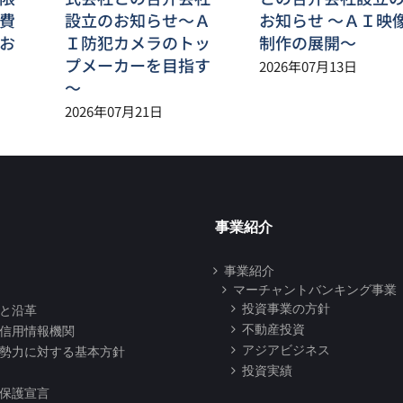
費
設立のお知らせ～Ａ
お知らせ ～ＡＩ映
お
Ｉ防犯カメラのトッ
制作の展開～
プメーカーを目指す
2026年07月13日
～
2026年07月21日
事業紹介
事業紹介
マーチャントバンキング事業
投資事業の方針
と沿革
不動産投資
信用情報機関
アジアビジネス
勢力に対する基本方針
投資実績
保護宣言