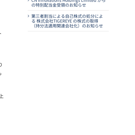
CN Innovations Holdings Limited から
の特別配当金受領のお知らせ
第三者割当による自己株式の処分によ
る 株式会社TIGEREYE の株式の取得
（持分法適用関連会社化）のお知らせ
ト
、
り
も
上