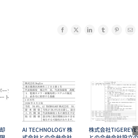
Facebook
X
LinkedIn
Tumblr
Pinterest
電
子
メ
ー
ル
却
AI TECHNOLOGY 株
株式会社TIGEREYE
限
式会社との合弁会社
との合弁会社設立