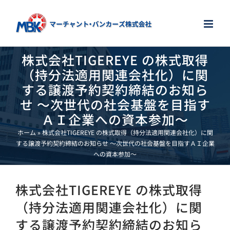
Skip
to
content
株式会社TIGEREYE の株式取得
（持分法適用関連会社化）に関
する譲渡予約契約締結のお知ら
せ ～次世代の社会基盤を目指す
ＡＩ企業への資本参加～
ホーム
»
株式会社TIGEREYE の株式取得（持分法適用関連会社化）に関
する譲渡予約契約締結のお知らせ ～次世代の社会基盤を目指すＡＩ企業
への資本参加～
株式会社TIGEREYE の株式取得
（持分法適用関連会社化）に関
する譲渡予約契約締結のお知ら