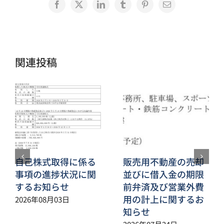
Facebook
X
LinkedIn
Tumblr
Pinterest
電
子
メ
ー
ル
関連投稿
自己株式取得に係る
販売用不動産の売却
事項の進捗状況に関
並びに借入金の期限
するお知らせ
前弁済及び営業外費
用の計上に関するお
2026年08月03日
知らせ