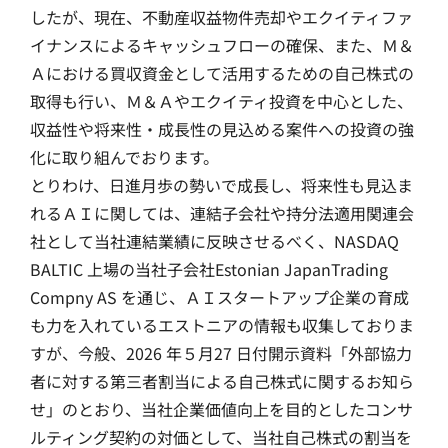
したが、現在、不動産収益物件売却やエクイティファ
イナンスによるキャッシュフローの確保、また、Ｍ＆
Ａにおける買収資金として活用するための自己株式の
取得も行い、Ｍ＆Ａやエクイティ投資を中心とした、
収益性や将来性・成長性の見込める案件への投資の強
化に取り組んでおります。
とりわけ、日進月歩の勢いで成長し、将来性も見込ま
れるＡＩに関しては、連結子会社や持分法適用関連会
社として当社連結業績に反映させるべく、NASDAQ
BALTIC 上場の当社子会社Estonian JapanTrading
Compny AS を通じ、ＡＩスタートアップ企業の育成
も力を入れているエストニアの情報も収集しておりま
すが、今般、2026 年５月27 日付開示資料「外部協力
者に対する第三者割当による自己株式に関するお知ら
せ」のとおり、当社企業価値向上を目的としたコンサ
ルティング契約の対価として、当社自己株式の割当を