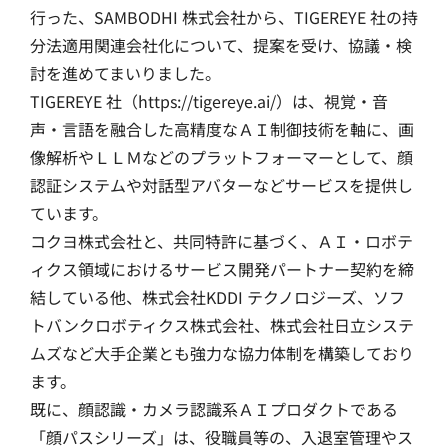
行った、SAMBODHI 株式会社から、TIGEREYE 社の持
分法適用関連会社化について、提案を受け、協議・検
討を進めてまいりました。
TIGEREYE 社（https://tigereye.ai/）は、視覚・音
声・言語を融合した高精度なＡＩ制御技術を軸に、画
像解析やＬＬＭなどのプラットフォーマーとして、顔
認証システムや対話型アバターなどサービスを提供し
ています。
コクヨ株式会社と、共同特許に基づく、ＡＩ・ロボテ
ィクス領域におけるサービス開発パートナー契約を締
結している他、株式会社KDDI テクノロジーズ、ソフ
トバンクロボティクス株式会社、株式会社日立システ
ムズなど大手企業とも強力な協力体制を構築しており
ます。
既に、顔認識・カメラ認識系ＡＩプロダクトである
「顔パスシリーズ」は、役職員等の、入退室管理やス