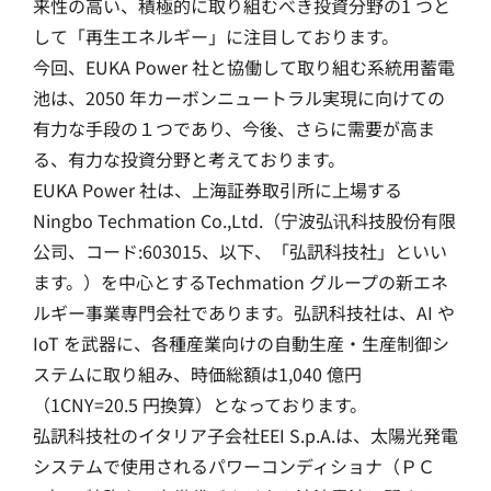
来性の高い、積極的に取り組むべき投資分野の1 つと
して「再生エネルギー」に注目しております。
今回、EUKA Power 社と協働して取り組む系統用蓄電
池は、2050 年カーボンニュートラル実現に向けての
有力な手段の１つであり、今後、さらに需要が高ま
る、有力な投資分野と考えております。
EUKA Power 社は、上海証券取引所に上場する
Ningbo Techmation Co.,Ltd.（宁波弘讯科技股份有限
公司、コード:603015、以下、「弘訊科技社」といい
ます。）を中心とするTechmation グループの新エネ
ルギー事業専門会社であります。弘訊科技社は、AI や
IoT を武器に、各種産業向けの自動生産・生産制御シ
ステムに取り組み、時価総額は1,040 億円
（1CNY=20.5 円換算）となっております。
弘訊科技社のイタリア子会社EEI S.p.A.は、太陽光発電
システムで使用されるパワーコンディショナ（ＰＣ