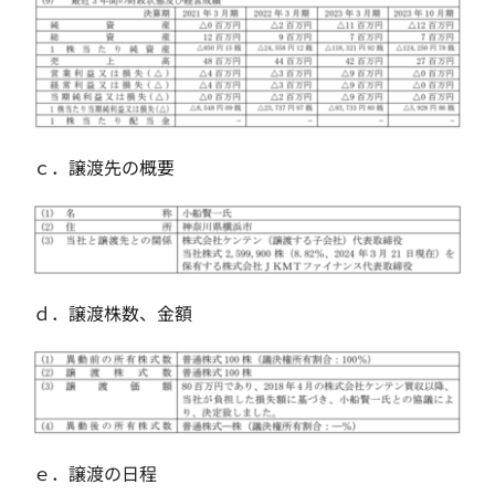
ｃ．譲渡先の概要
ｄ．譲渡株数、金額
ｅ．譲渡の日程