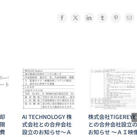
Facebook
X
LinkedIn
Tumblr
Pinterest
電
子
メ
ー
ル
却
AI TECHNOLOGY 株
株式会社TIGEREYE
限
式会社との合弁会社
との合弁会社設立
費
設立のお知らせ～Ａ
お知らせ ～ＡＩ映