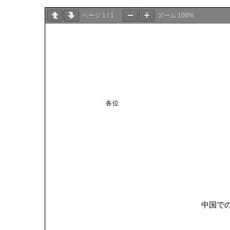
ページ
1
/
1
ズーム
100%