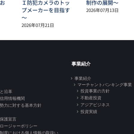
お
Ｉ防犯カメラのトッ
制作の展開～
プメーカーを目指す
2026年07月13日
～
2026年07月21日
事業紹介
事業紹介
マーチャントバンキング事業
投資事業の方針
と沿革
不動産投資
信用情報機関
アジアビジネス
勢力に対する基本方針
投資実績
保護宣言
ロージャーポリシー
制度における個人情報の取扱い