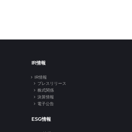
分株式数の変更に関
2026年07月01日
するお知らせ
2026年06月29日
IR情報
IR情報
プレスリリース
株式関係
決算情報
電子公告
ESG情報