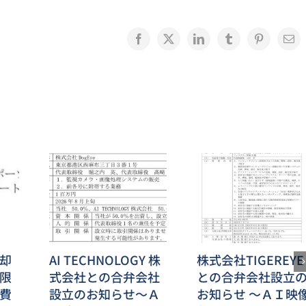
Facebook
X
LinkedIn
Tumblr
Pinterest
電
子
メ
ー
ル
却
AI TECHNOLOGY 株
株式会社TIGEREYE
限
式会社との合弁会社
との合弁会社設立
費
設立のお知らせ～Ａ
お知らせ ～ＡＩ映