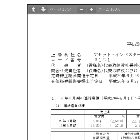
ページ
1
/
54
ズーム
100%