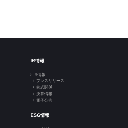
分株式数の変更に関
2026年07月01日
するお知らせ
2026年06月29日
IR情報
IR情報
プレスリリース
株式関係
決算情報
電子公告
ESG情報