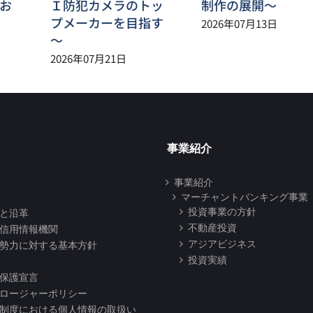
お
Ｉ防犯カメラのトッ
制作の展開～
プメーカーを目指す
2026年07月13日
～
2026年07月21日
事業紹介
事業紹介
マーチャントバンキング事業
投資事業の方針
と沿革
不動産投資
信用情報機関
アジアビジネス
勢力に対する基本方針
投資実績
保護宣言
ロージャーポリシー
制度における個人情報の取扱い