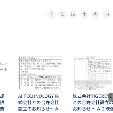
Facebook
X
LinkedIn
Tumblr
Pinterest
電
子
メ
ー
ル
却
AI TECHNOLOGY 株
株式会社TIGEREYE
限
式会社との合弁会社
との合弁会社設立
費
設立のお知らせ～Ａ
お知らせ ～ＡＩ映