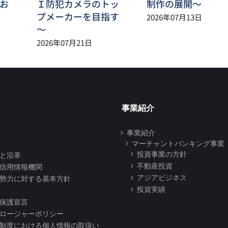
お
Ｉ防犯カメラのトッ
制作の展開～
プメーカーを目指す
2026年07月13日
～
2026年07月21日
事業紹介
事業紹介
マーチャントバンキング事業
投資事業の方針
と沿革
不動産投資
信用情報機関
アジアビジネス
勢力に対する基本方針
投資実績
保護宣言
ロージャーポリシー
制度における個人情報の取扱い