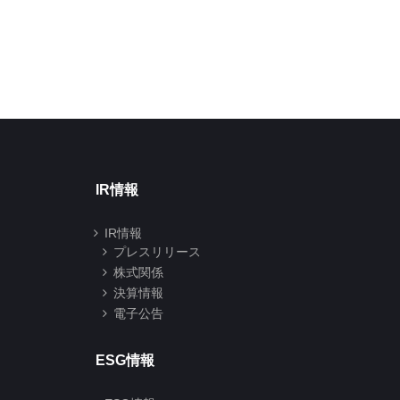
分株式数の変更に関
2026年07月01日
するお知らせ
2026年06月29日
IR情報
IR情報
プレスリリース
株式関係
決算情報
電子公告
ESG情報