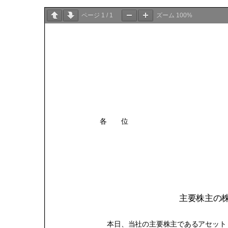
ページ
1
/
1
ズーム
100%