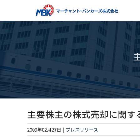
Skip
to
content
主要株主の株式売却に関す
2009年02月27日
|
プレスリリース