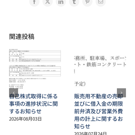
Facebook
X
LinkedIn
Tumblr
Pinterest
電
子
メ
ー
ル
関連投稿
自己株式取得に係る
販売用不動産の売却
事項の進捗状況に関
並びに借入金の期限
するお知らせ
前弁済及び営業外費
用の計上に関するお
2026年08月03日
知らせ
2026年07月24日