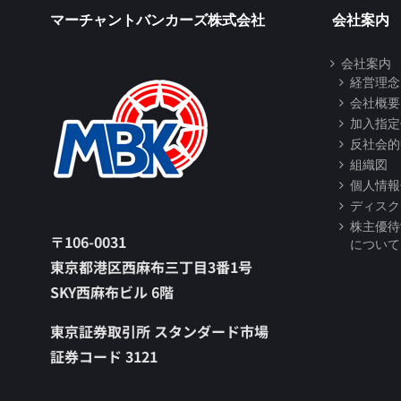
マーチャントバンカーズ株式会社
会社案内
会社案内
経営理念
会社概要
加入指定
反社会的
組織図
個人情報
ディスク
株主優待
〒106-0031
について
東京都港区西麻布三丁目3番1号
SKY西麻布ビル 6階
東京証券取引所 スタンダード市場
証券コード 3121