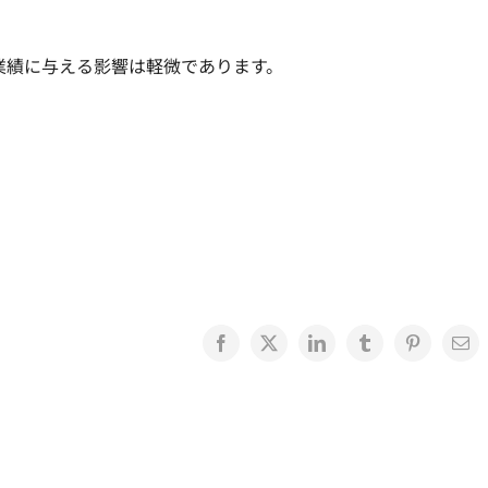
業績に与える影響は軽微であります。
Facebook
X
LinkedIn
Tumblr
Pinterest
電
子
メ
ー
ル