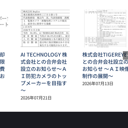
却
AI TECHNOLOGY 株
株式会社TIGEREYE
限
式会社との合弁会社
との合弁会社設立
費
設立のお知らせ～Ａ
お知らせ ～ＡＩ映
お
Ｉ防犯カメラのトッ
制作の展開～
プメーカーを目指す
2026年07月13日
～
2026年07月21日