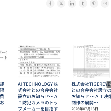
Facebook
X
LinkedIn
Tumblr
Pinterest
電
子
メ
ー
ル
却
AI TECHNOLOGY 株
株式会社TIGEREYE
限
式会社との合弁会社
との合弁会社設立
費
設立のお知らせ～Ａ
お知らせ ～ＡＩ映
お
Ｉ防犯カメラのトッ
制作の展開～
プメーカーを目指す
2026年07月13日