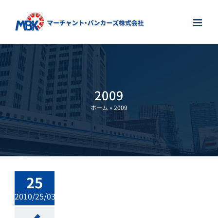
Skip
to
content
2009
ホーム
»
2009
25
2010/25/03