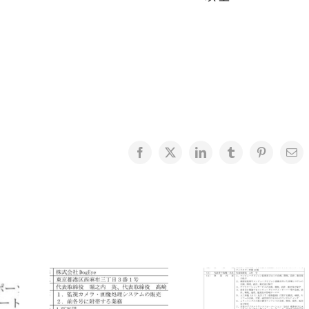
Facebook
X
LinkedIn
Tumblr
Pinterest
電
子
メ
ー
ル