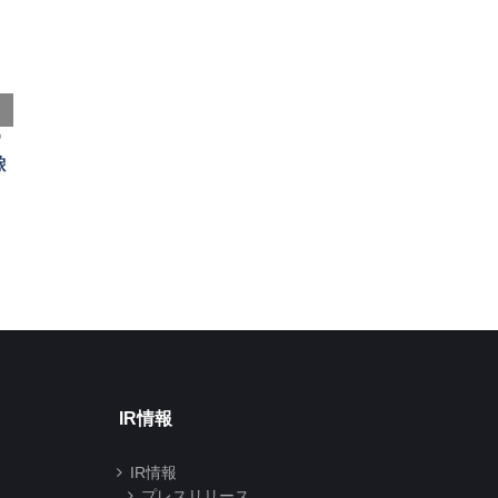
自己株式取得に係る
第三者割当による自
の
事項の進捗状況に関
己株式の処分にかか
像
するお知らせ
る処分予定先及び処
分株式数の変更に関
2026年07月01日
するお知らせ
2026年06月29日
IR情報
IR情報
プレスリリース