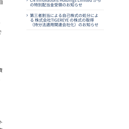
CN Innovations Holdings Limited から
目
の特別配当金受領のお知らせ
第三者割当による自己株式の処分によ
る 株式会社TIGEREYE の株式の取得
病
（持分法適用関連会社化）のお知らせ
で
資
、
、
ト