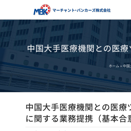
Skip
to
content
中国大手医療機関との医療
ホーム
»
中国
中国大手医療機関との医療
に関する業務提携（基本合