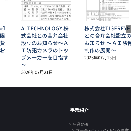
却
AI TECHNOLOGY 株
株式会社TIGEREYE
限
式会社との合弁会社
との合弁会社設立
費
設立のお知らせ～Ａ
お知らせ ～ＡＩ映
お
Ｉ防犯カメラのトッ
制作の展開～
プメーカーを目指す
2026年07月13日
～
2026年07月21日
事業紹介
事業紹介
マーチャントバンキング事業