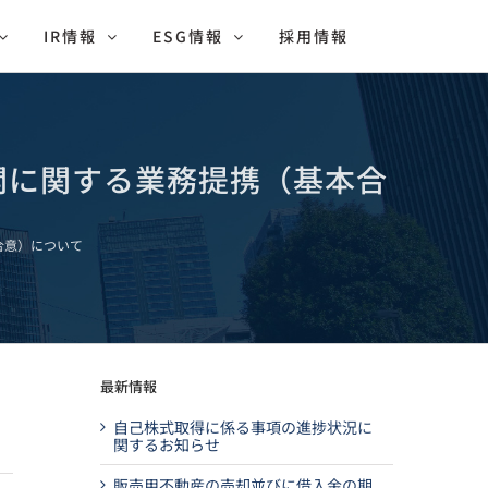
IR情報
ESG情報
採用情報
開に関する業務提携（基本合
合意）について
開
最新情報
自己株式取得に係る事項の進捗状況に
関するお知らせ
販売用不動産の売却並びに借入金の期