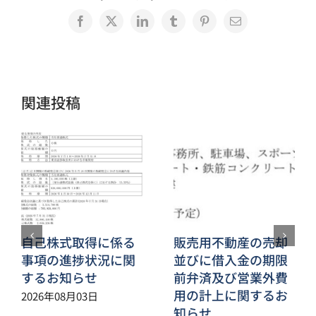
Facebook
X
LinkedIn
Tumblr
Pinterest
電
子
メ
ー
ル
関連投稿
自己株式取得に係る
販売用不動産の売却
事項の進捗状況に関
並びに借入金の期限
するお知らせ
前弁済及び営業外費
用の計上に関するお
2026年08月03日
知らせ